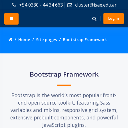
Skip to main content
+54 0380 - 44 34 663
cluster@isae.edu.ar
Side panel
Log in
Home
Site pages
Bootstrap Framework
Skip Bootstrap Framework
Bootstrap Framework
Bootstrap is the world’s most popular front-
end open source toolkit, featuring Sass
variables and mixins, responsive grid system,
extensive prebuilt components, and powerful
JavaScript plugins.