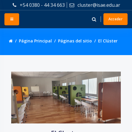
Salta al contenido principal
+54 0380 - 44 34 663
cluster@isae.edu.ar
Panel lateral
Acceder
Página Principal
Páginas del sitio
El Clúster
Salta Custom HTML
Salta El Cluster