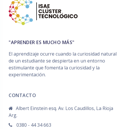
ación
para un
cupo de
12
alumnos.
"APRENDER ES MUCHO MÁS"
Cursos
El aprendizaje ocurre cuando la curiosidad natural
de un estudiante se despierta en un entorno
estimulante que fomenta la curiosidad y la
experimentación.
CONTACTO
Albert Einstein esq. Av. Los Caudillos, La Rioja
Arg.
0380 - 44 34 663