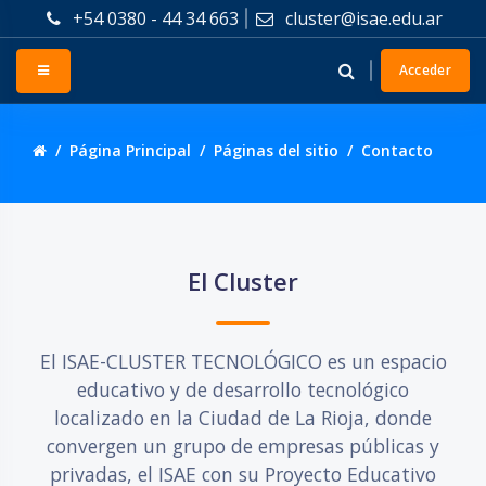
Salta al contenido principal
+54 0380 - 44 34 663
cluster@isae.edu.ar
Panel lateral
Acceder
Página Principal
Páginas del sitio
Contacto
Salta El Cluster
El Cluster
El ISAE-CLUSTER TECNOLÓGICO es un espacio
educativo y de desarrollo tecnológico
localizado en la Ciudad de La Rioja, donde
convergen un grupo de empresas públicas y
privadas, el ISAE con su Proyecto Educativo