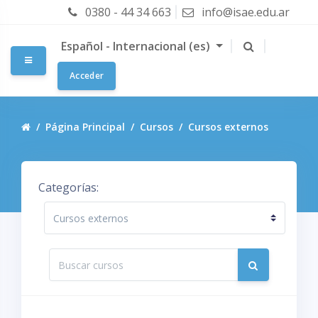
Salta al contenido principal
0380 - 44 34 663
info@isae.edu.ar
Español - Internacional ‎(es)‎
Panel lateral
Acceder
Página Principal
Cursos
Cursos externos
Categorías:
Buscar cursos
Buscar curs