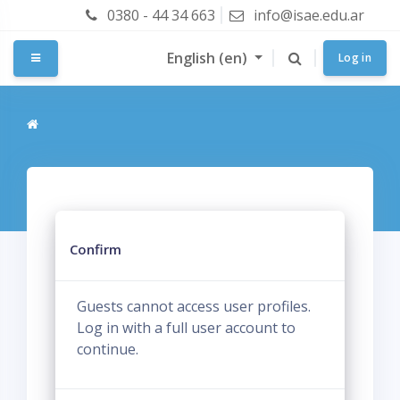
Skip to main content
0380 - 44 34 663
info@isae.edu.ar
English ‎(en)‎
Side panel
Log in
Confirm
Guests cannot access user profiles.
Log in with a full user account to
continue.