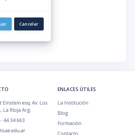
uar
Cancelar
CTO
ENLACES ÚTILES
t Einstein esq. Av. Los
La Institución
, La Rioja Arg.
Blog
- 44 34 663
Formación
isae.edu.ar
Contacto