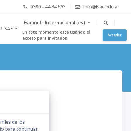
0380 - 44 34 663
info@isae.edu.ar
Español - Internacional ‎(es)‎
R ISAE
En este momento está usando el
Acceder
acceso para invitados
files de los
io para continuar.