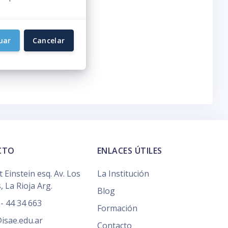
uar
Cancelar
CTO
ENLACES ÚTILES
t Einstein esq. Av. Los
La Institución
, La Rioja Arg.
Blog
- 44 34 663
Formación
isae.edu.ar
Contacto