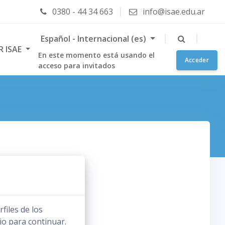
0380 - 44 34 663
info@isae.edu.ar
Español - Internacional ‎(es)‎
R ISAE
En este momento está usando el
Acceder
acceso para invitados
files de los
io para continuar.