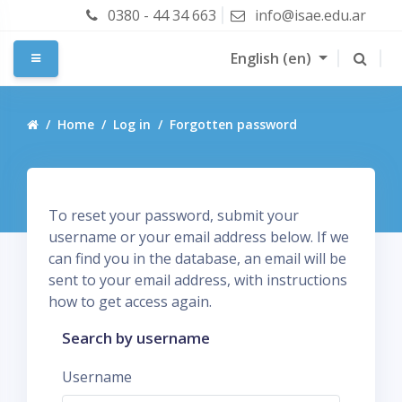
Skip to main content
0380 - 44 34 663
info@isae.edu.ar
English ‎(en)‎
Side panel
Home
Log in
Forgotten password
To reset your password, submit your
username or your email address below. If we
can find you in the database, an email will be
sent to your email address, with instructions
how to get access again.
Search by username
Username