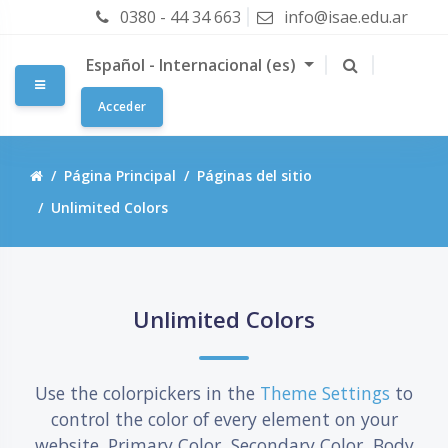
Salta al contenido principal
0380 - 44 34 663
info@isae.edu.ar
Español - Internacional ‎(es)‎
Panel lateral
Acceder
Página Principal
Páginas del sitio
Unlimited Colors
Salta Unlimited Colors
Unlimited Colors
Use the colorpickers in the
Theme Settings
to
control the color of every element on your
website. Primary Color, Secondary Color, Body